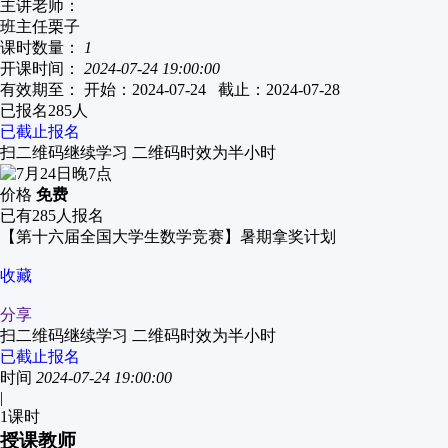
主讲老师：
班主任栗子
课时数量：
1
开课时间：
2024-07-24 19:00:00
有效期至：
开始：2024-07-24 截止：2024-07-28
已报名
285
人
已截止报名
扫二维码继续学习 二维码时效为半小时
价格
免费
已有
285
人报名
【第十六届全国大学生数学竞赛】暑期拿奖计划
收藏
分享
扫二维码继续学习 二维码时效为半小时
已截止报名
时间
2024-07-24 19:00:00
|
1
课时
授课教师