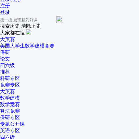
注册
登录
搜索历史
清除历史
大家都在搜
大英赛
美国大学生数学建模竞赛
保研
论文
四六级
推荐
科研专区
竞赛专区
大英赛
数学建模
数学竞赛
算法竞赛
保研专区
专题公开课
英语专区
四六级