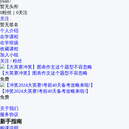
yuan7
暂无头衔
0
粉丝
｜
0
关注
关注
暂无签名
个人介绍
在学课程
在学班级
收藏课程
加入小组
关注 / 粉丝
【大英赛冲奖】图表作文这个题型不容忽略
免费
【冲奖2024大英赛!考前40天备考攻略来啦!】
免费
关于我们
服务协议
新手指南
购课说明